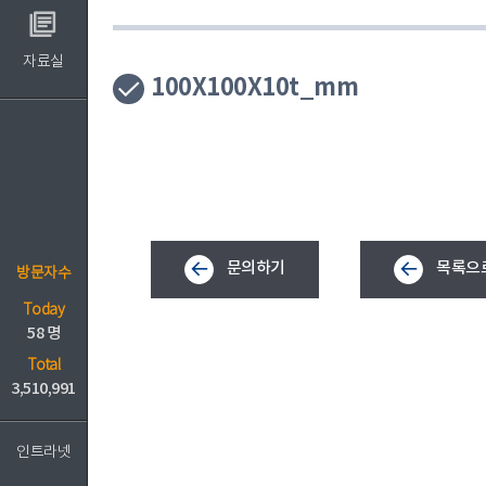
자료실
100X100X10t_mm
문의하기
목록으
방문자수
Today
58 명
Total
3,510,991
인트라넷