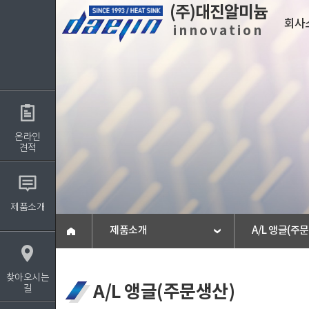
(주)대진알미늄
회사
innovation
회사소개
사업
온라인
인사말
사업분야
견적
회사개요
설비현황
회사연혁
회사비젼
제품소개
인증서
제품소개
A/L 앵글(주
보도자료
찾아오시는 길
찾아오시는
A/L 앵글(주문생산)
길