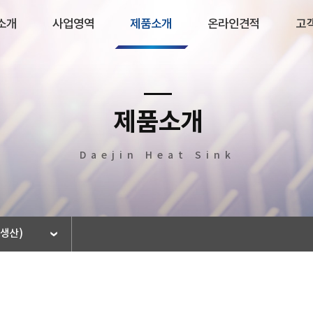
소개
사업영역
제품소개
온라인견적
고
영역
제품소개
온
제품소개
전체제품
온라인 견
Daejin Heat Sink
전기·전자 HEAT SINK
일반 HEAT SINK
대용량 HEAT SINK
BRAZING HEAT SINK
문생산)
PLATE HEAT SINK
UV COATION 반사갓
LED 조명 등기구 HEAT SINK
A/L 평철각재(주문생산)