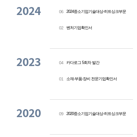
SINK
2024
UV
2024중소기업기술대상-히트싱크부문
06
COATION
반사갓
LED
조명
벤처기업확인서
02
등기구
HEAT
SINK
A/L
평철각재
(주문생산)
2023
A/L 앵글
카다로그 5회차 발간
04
(주문생산)
신규
HEAT
소재-부품-장비 전문기업확인서
01
SINK
제품
자료실
2020
2020중소기업기술대상-히트싱크부문
09