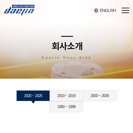
ENGLISH
회사소개
사업영역
제품소개
온라인견적
고객지원
회사소개
인사말
사업분야
전체제품
온라인
공지사항
Daejin Heat Sink
견적문의
회사개요
설비현황
전기·
고객의소리
전자
회사연혁
제품상식
HEAT
SINK
회사비젼
자료실
일반
인증서
HEAT
SINK
보도자료
2020 ~ 2025
2010 ~ 2019
2000 ~ 2009
대용량
찾아오시는
HEAT
길
SINK
1990 ~ 1999
BRAZING
HEAT
SINK
PLATE
HEAT