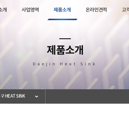
소개
사업영역
제품소개
온라인견적
고
영역
제품소개
온
제품소개
전체제품
온라인 견
Daejin Heat Sink
전기·전자 HEAT SINK
일반 HEAT SINK
대용량 HEAT SINK
BRAZING HEAT SINK
구 HEAT SINK
PLATE HEAT SINK
UV COATION 반사갓
LED 조명 등기구 HEAT SINK
A/L 평철각재(주문생산)