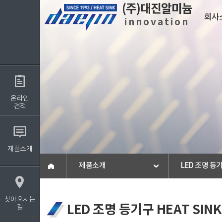
(주)대진알미늄
회사
innovation
회사소개
사업
온라인
인사말
사업분야
견적
회사개요
설비현황
회사연혁
회사비젼
제품소개
인증서
제품소개
LED 조명 등기
보도자료
찾아오시는 길
찾아오시는
LED 조명 등기구 HEAT SINK
길