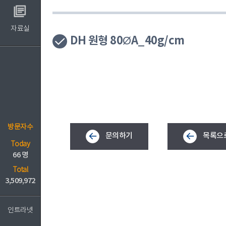
자료실
DH 원형 80ØA_40g/cm
방문자수
문의하기
목록으
Today
66 명
Total
3,509,972
인트라넷